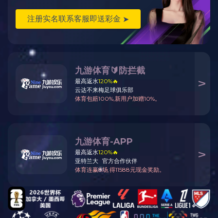
联系方式：180-6895-4999、 0513-88621386
产品详情
性能特点
技术参数
产品视频
概述
J9九游登录(中国)有限公司官网是用
一个刀片相对另一刀片作往复直线运动
剪切板材的机器。是借于运动的上刀片
和固定的下刀片，采用合理的刀片间
隙，对各种厚度的金属板材施加剪切