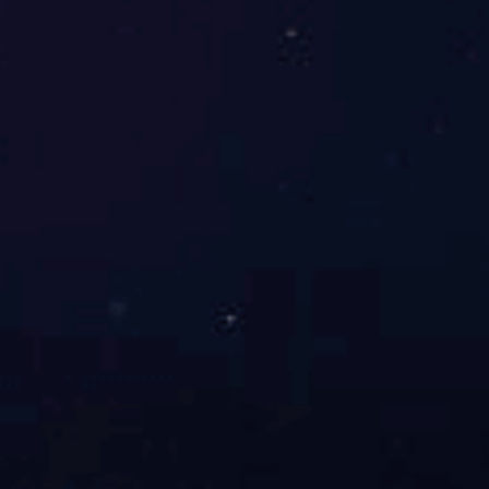
技术参数
性能特点
上一个：
没有了
下一个：
QC11K-数控液压闸式J9九游登录(中国)有限公司官网
1.数控J9九游登录(中国)有限公司官
网采用欧洲风格的机器造型设计，新颖
产品分类
独特，美观大方，结构独特。本机的所
有零部件均采用计算机辅助设计、计算
机有限元分析计算、计算机辅助制造
（CAD/CAE/CAM）软件进行结构设
计，充分保证每个零部件的结构强度及
刚性。
折弯机
J9九游登录(中国)有限公司官网
卷板机