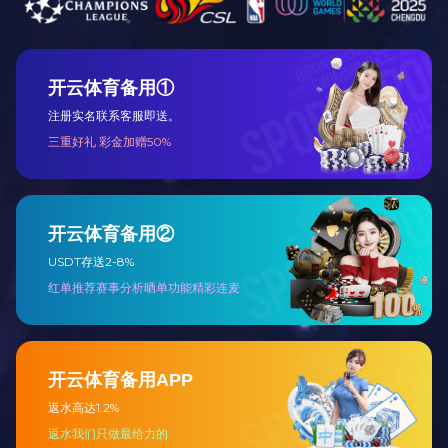
2-WE67K-双机联动J9九游登录(中国)有限公司官网
WC67Y扭轴数显折弯机
2-WE67K-双机联动J9九游登录(中国)有限公司官网
WC67Y扭轴数显折弯机
电液伺服J9九游登录(中国)有限公司
+ 折弯机
官网