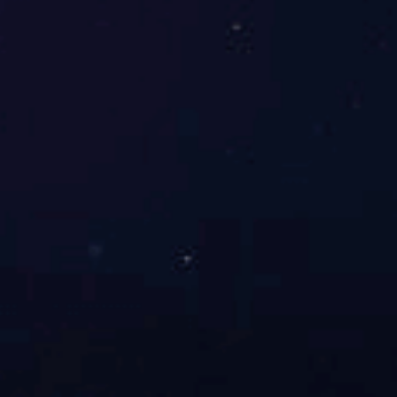
折弯机折弯视频