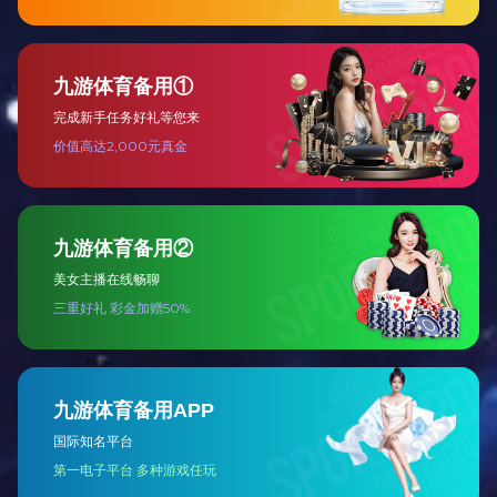
扭轴折弯机
折弯机模具
J9九游登录(中国)有限公司官网
+ J9九游登录(中国)有限
公司官网
闸式J9九游登录(中国)有限公司官网
摆式J9九游登录(中国)有限公司官网
机械J9九游登录(中国)有限公司官网
J9九游登录(中国)有限公司官网刀片
+ 卷板机
三辊卷板机
四辊卷板机
二辊卷板机
+ 型材弯曲机
型材弯曲机
视频案例