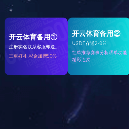
产品详情
性能特点
概述
本机为机械对称型卷板机，通
机输出轴通过一组齿轮传动到两下