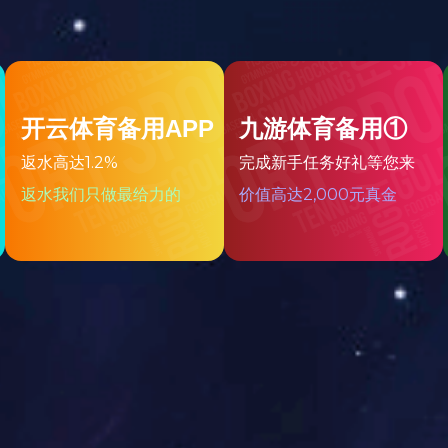
联系方式：180-
88621386
技术参数
产品视频
过上辊的下压和上、下辊的对滚工作。主减
辊，辊轴旋动方向的变换由主电机换向而