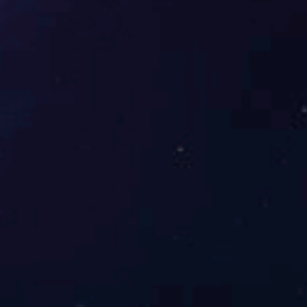
产品中心
行业优势
86
折弯机
关于创图
J9九游登录(中国)
新闻动态
有限公司官网
卷板机
视频案例
型材弯曲