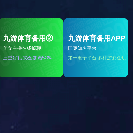
6895-4999、 0513-
产品分类
速
获