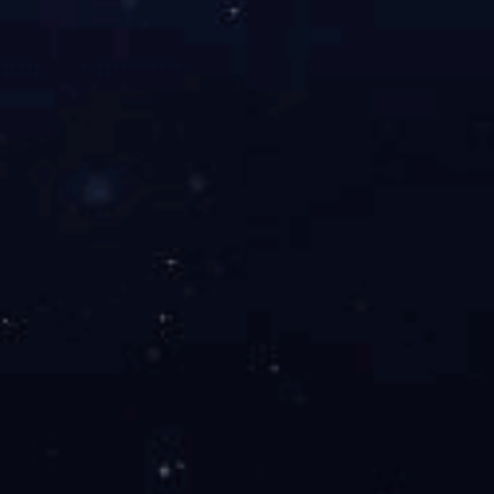
J9九游登录(中国)
有限公司官网
P备2020062948号-1
技术支持：安速网络