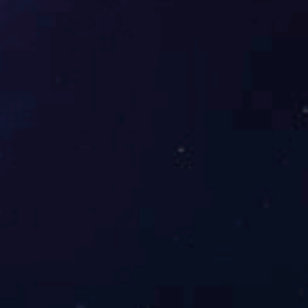
产品中心
行业优势
86
折弯机
关于创图
J9九游登录(中国)
新闻动态
有限公司官网
卷板机
视频案例
型材弯曲