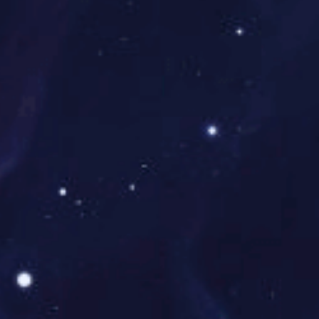
全滚动轴承的两下辊作旋转运动，为卷制
托辊，以提高下辊的刚度，并可进行垂直
在大梁与上辊之间设有多组托辊，以提高
制。可卷板厚3mm-50mm,板宽21000m