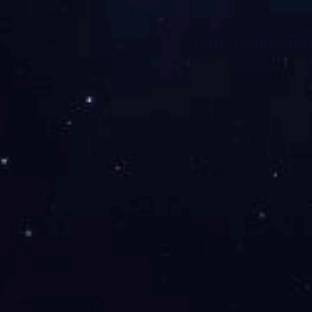
版权所有：J9九游登录(中国)有限公司官网 备案号：
苏IC