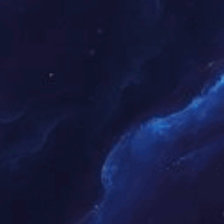
下一个：
没
，并采用计算机有限元计算分析法进行优化
工件精度及机器整体性能。
单、方便；
作简便方便；