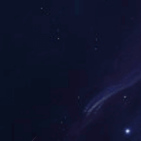
动；通过特殊设计减速机分别带动
材提供扭矩；在下辊下部设有多组
节；在上辊的上部设有刚性大梁，
辊的刚度；适用于超宽圆弧形零件的卷
的板料。
产品描述
分享：
1.全密闭设计，防止灰尘进入；