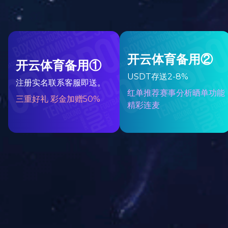
产品详情
性能特点
概述
船用三辊对称式卷板机结构型
置作垂直升降运动，通过液压缸内