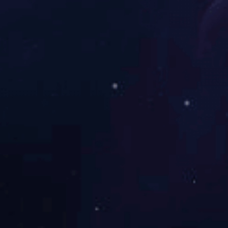
全国统一服务热线
180-6895-4999 0513-886213
地址：南通市海安市工业园区
邮箱：ntctzj@126.com
传真：
0513-88621386