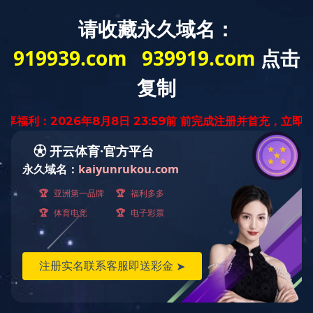
网站首页
404
404错误
没有找到这个页面: mailto:
全国统一服务热线
180-6895-4999 0513-88621386
地址：南通市海安市工业园区
邮箱：ntctzj@126.com
传真：
0513-88621386