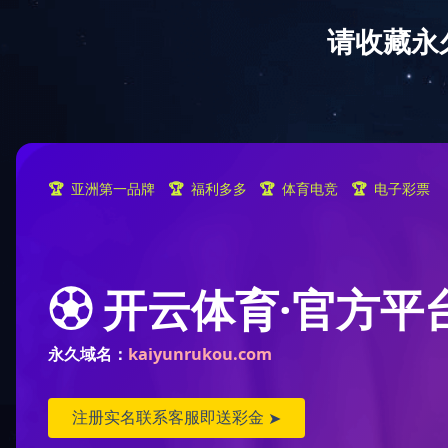
您好，欢迎进入J9九游登录(中国)有限公司官网官网!
网站首页
404
404错误
全国统一服务热线
180-6895-4999 0513-886213
地址：南通市海安市工业园区