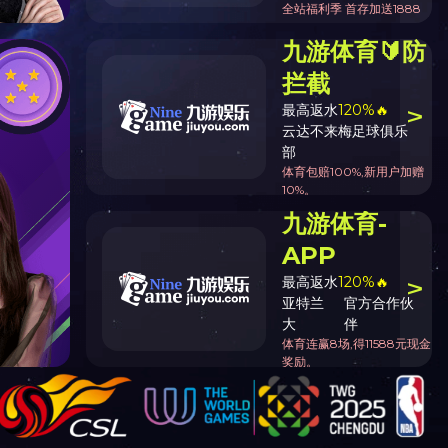
了解更多信息
请扫一扫加关注
机