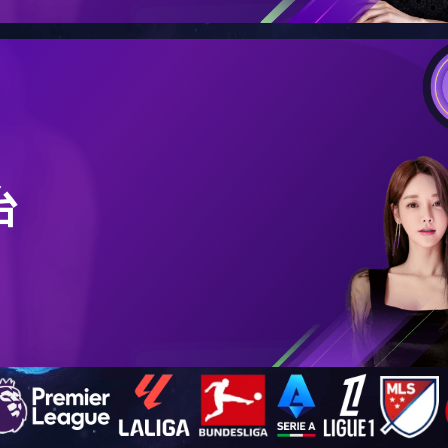
J9九游登录(中国)
新闻动态
有限公司官网
卷板机
视频案例
型材弯曲
J9九游登录(中国)
有限公司官网
P备2020062948号-1
技术支持：安速网络