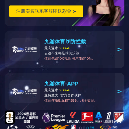
上一个：
J9九游登录(中国)有限公司官网的设备维保
下一个：
闸式J9九游登录(中国)有限公司官网有哪些特点？
推荐产品
型材弯曲机
J9九游登录(中国)有限公司官网的模具该如何
选择，我们可以从上模与下模两部分来分
析 1.收先来聊聊J9九游登录(中国)有限公
/ 2023-02-10
司官网上模的选择 上模的选择要依据折弯
力的大小来决定，注意模具的负荷不能超过极
W12大型四辊卷板机
限，如果用户选择特殊模具需特别注意这些...
J9九游登录(中国)有限公司官网的模具该如何
选择，我们可以从上模与下模两部分来分
析 1.收先来聊聊J9九游登录(中国)有限公
/ 2023-02-10
司官网上模的选择 上模的选择要依据折弯
力的大小来决定，注意模具的负荷不能超过极
W12全自动数控四辊卷板机
限，如果用户选择特殊模具需特别注意这些...
J9九游登录(中国)有限公司官网的模具该如何