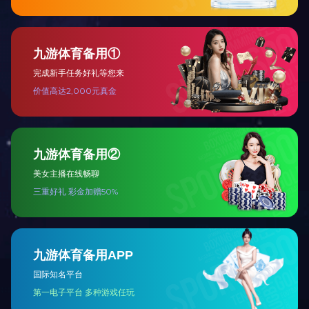
限，如果用户选择特殊模具需特别注意这些...
全国统一服务热线
180-6895-4999 0513-88621386
地址：南通市海安市工业园区
邮箱：ntctzj@126.com
传真：
0513-88621386
版权所有：J9九游登录(中国)有限公司官网 备案号：
苏ICP备2020062948号-1
技术支持：安速网络