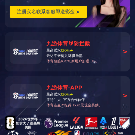
(5)
采用了机动后挡料装置和电子计数器，方
便调节后挡料的位置。
(6)
液压压料器使剪切更可靠。
(7)
滚轴托料台及托料棒，方便用户剪切喂
料。
(9)
垂直于下刀片的带钢直尺前挡料器，适应
用户前定位操作要求。
(10)
液压系统采用皮囊式蓄能器作为辅助能
源，同时吸收压力冲击，机床运行平稳，噪音低。
赞
上一个：
J9九游登录(中国)有限公司官网的模具该如何选择
下一个：
J9九游登录(中国)有限公司官网的操作与保养规范详解